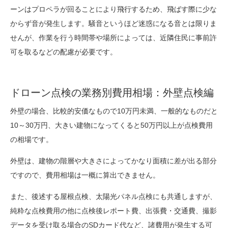
ーンはプロペラが回ることにより飛行するため、飛ばす際に少な
からず音が発生します。騒音というほど迷惑になる音とは限りま
せんが、作業を行う時間帯や場所によっては、近隣住民に事前許
可を取るなどの配慮が必要です。
ドローン点検の業務別費用相場：外壁点検編
外壁の場合、比較的安価なもので10万円未満、一般的なものだと
10～30万円、大きい建物になってくると50万円以上が点検費用
の相場です。
外壁は、建物の階層や大きさによってかなり面積に差が出る部分
ですので、費用相場は一概に算出できません。
また、後述する屋根点検、太陽光パネル点検にも共通しますが、
純粋な点検費用の他に点検後レポート費、出張費・交通費、撮影
データを受け取る場合のSDカード代など、諸費用が発生する可